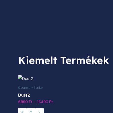
Kiemelt Termékek
Ártartomány:
Ennek
6990 Ft
a
-
Counter-Strike
13490 Ft
terméknek
Dust2
több
6990
Ft
–
13490
Ft
variációja
S
M
L