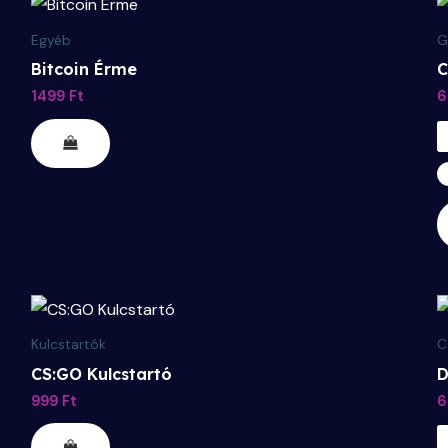
Egyéb
G
Bitcoin Érme
C
1499
Ft
6
Kulcstartók
C
CS:GO Kulcstartó
D
999
Ft
6