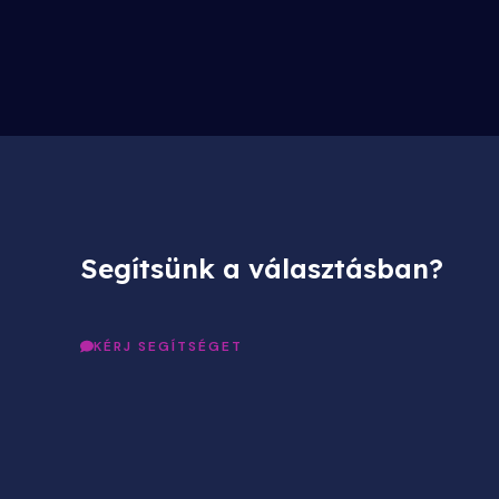
választhatók
ki
Segítsünk a választásban?
KÉRJ SEGÍTSÉGET