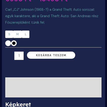
Carl „CJ” Johnson (1968-?) a Grand Theft Auto sorozat
egyik karaktere, aki a Grand Theft Auto: San Andreas rész
Főszereplőként tűnik fel.
S
M
L
KOSÁRBA TESZEM
Leírás
További információk
Képkeret