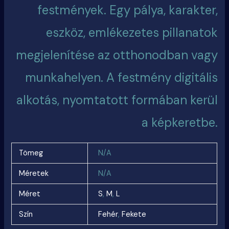
festmények. Egy pálya, karakter,
eszköz, emlékezetes pillanatok
megjelenítése az otthonodban vagy
munkahelyen. A festmény digitális
alkotás, nyomtatott formában kerül
a képkeretbe.
Tömeg
N/A
Méretek
N/A
Méret
S
,
M
,
L
Szín
Fehér
,
Fekete