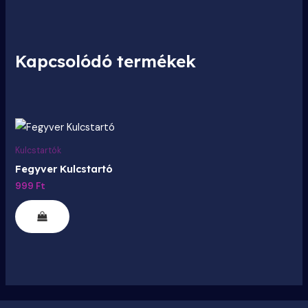
Kapcsolódó termékek
Ennek
a
Kulcstartók
terméknek
Fegyver Kulcstartó
több
999
Ft
variációja
van.
A
változatok
a
termékoldalon