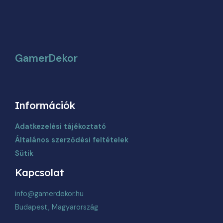
választhatók
ki
GamerDekor
Információk
Adatkezelési tájékoztató
Általános szerződési feltételek
Sütik
Kapcsolat
info@gamerdekor.hu
Budapest, Magyarország