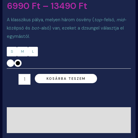
6990
Ft
–
13490
Ft
A klasszikus pálya, melyen három ösvény (
top
-felső,
mid
-
középső és
bot
-alsó) van, ezeket a dzsungel választja el
egymástól.
S
M
L
KOSÁRBA TESZEM
Leírás
További információk