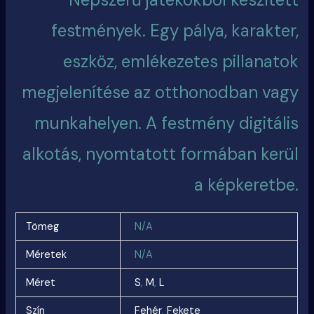
festmények. Egy pálya, karakter,
eszköz, emlékezetes pillanatok
megjelenítése az otthonodban vagy
munkahelyen. A festmény digitális
alkotás, nyomtatott formában kerül
a képkeretbe.
Tömeg
N/A
Méretek
N/A
Méret
S
,
M
,
L
Szín
Fehér
,
Fekete