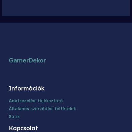
változatok
a
termékoldalon
választhatók
ki
GamerDekor
Információk
Adatkezelési tájékoztató
Általános szerződési feltételek
Sütik
Kapcsolat