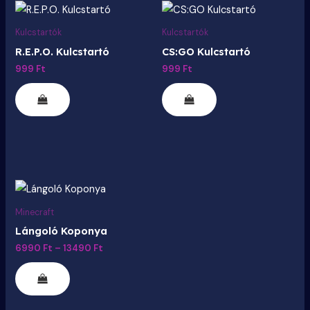
Ennek
a
Kulcstartók
Kulcstartók
terméknek
R.E.P.O. Kulcstartó
CS:GO Kulcstartó
több
999
Ft
999
Ft
variációja
van.
A
változatok
a
termékoldalon
Ártartomány:
Ennek
választhatók
6990 Ft
a
-
Minecraft
ki
13490 Ft
terméknek
Lángoló Koponya
több
6990
Ft
–
13490
Ft
variációja
van.
A