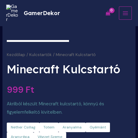
MAI
GamerDekor
MEN
Minecraft
Kulcstartó
Kezdőlap
/
Kulcstartók
/ Minecraft Kulcstartó
mennyiség
Minecraft Kulcstartó
999
Ft
Akrilból készült Minecraft kulcstartó, könnyű és
figyelemfelkeltő kivitelben.
Nether Csillag
Totem
Aranyalma
Gyémánt
Aranyrépa
Végzet Szeme