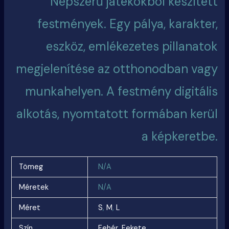
Népszerű játékokból készített
festmények. Egy pálya, karakter,
eszköz, emlékezetes pillanatok
megjelenítése az otthonodban vagy
munkahelyen. A festmény digitális
alkotás, nyomtatott formában kerül
a képkeretbe.
Tömeg
N/A
Méretek
N/A
Méret
S
,
M
,
L
Szín
Fehér
,
Fekete