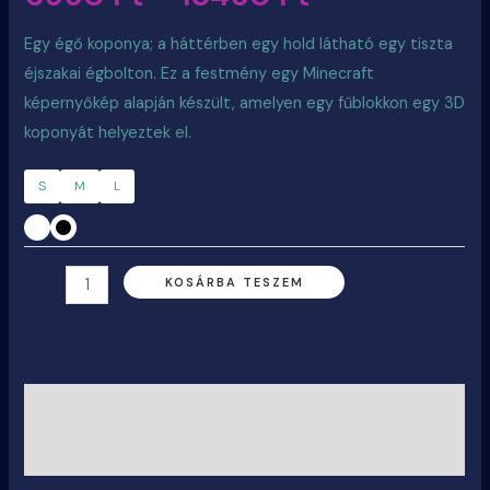
Egy égő koponya; a háttérben egy hold látható egy tiszta
éjszakai égbolton. Ez a festmény egy Minecraft
képernyőkép alapján készült, amelyen egy fűblokkon egy 3D
koponyát helyeztek el.
S
M
L
KOSÁRBA TESZEM
Leírás
További információk