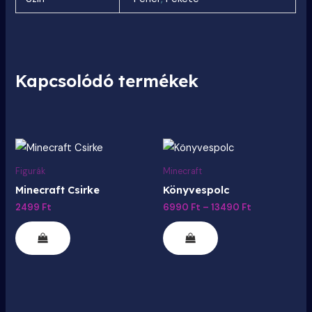
Kapcsolódó termékek
Ártartomány
Ennek
6990 Ft
a
-
Figurák
Minecraft
13490 Ft
terméknek
Minecraft Csirke
Könyvespolc
több
2499
Ft
6990
Ft
–
13490
Ft
variációja
van.
A
változatok
a