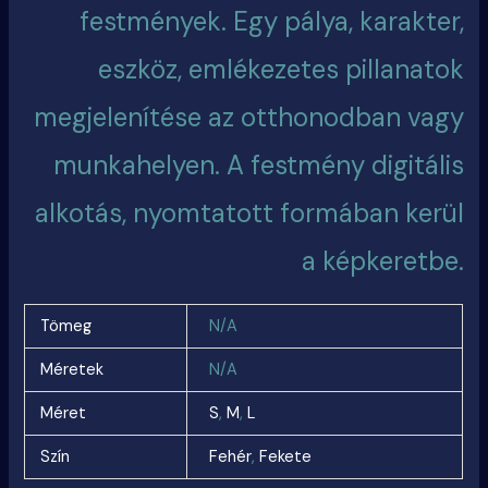
festmények. Egy pálya, karakter,
eszköz, emlékezetes pillanatok
megjelenítése az otthonodban vagy
munkahelyen. A festmény digitális
alkotás, nyomtatott formában kerül
a képkeretbe.
Tömeg
N/A
Méretek
N/A
Méret
S
,
M
,
L
Szín
Fehér
,
Fekete