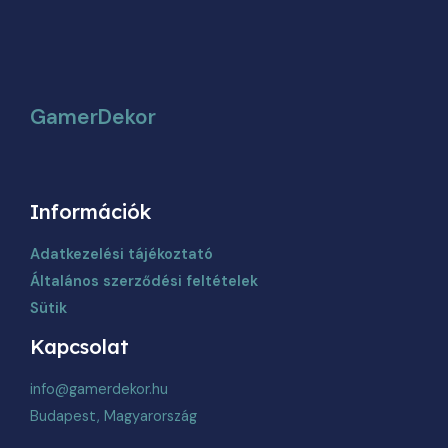
választhatók
ki
GamerDekor
Információk
Adatkezelési tájékoztató
Általános szerződési feltételek
Sütik
Kapcsolat
info@gamerdekor.hu
Budapest, Magyarország