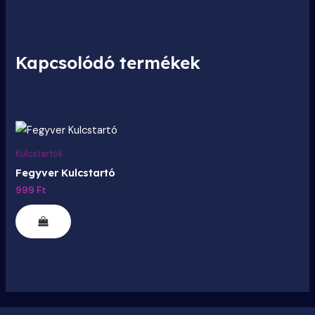
Kapcsolódó termékek
Ennek
a
Kulcstartók
terméknek
Fegyver Kulcstartó
több
999
Ft
variációja
van.
A
változatok
a
termékoldalon