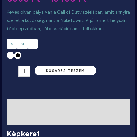
Kevés olyan pálya van a Call of Duty szériában, amit annyira
szeret a közösség, mint a Nuketownt. A jól ismert helyszín
több epizódban, több variációban is felbukkant.
S
M
L
KOSÁRBA TESZEM
Leírás
További információk
Képkeret