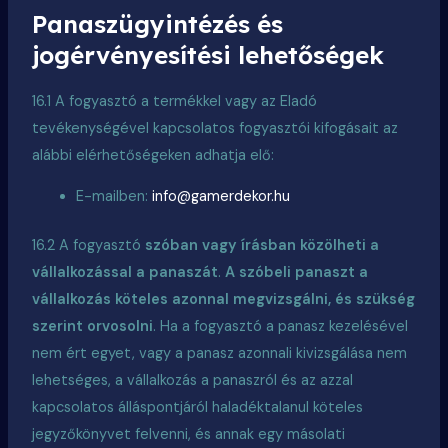
Panaszügyintézés és
jogérvényesítési lehetőségek
16.1 A fogyasztó a termékkel vagy az Eladó
tevékenységével kapcsolatos fogyasztói kifogásait az
alábbi elérhetőségeken adhatja elő:
E-mailben:
info@gamerdekor.hu
16.2 A fogyasztó
szóban vagy írásban közölheti a
vállalkozással a panaszát
.
A szóbeli panaszt a
vállalkozás köteles azonnal megvizsgálni, és szükség
szerint orvosolni
. Ha a fogyasztó a panasz kezelésével
nem ért egyet, vagy a panasz azonnali kivizsgálása nem
lehetséges, a vállalkozás a panaszról és az azzal
kapcsolatos álláspontjáról haladéktalanul köteles
jegyzőkönyvet felvenni, és annak egy másolati