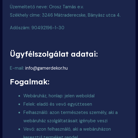
Üzemeltető neve: Orosz Tamás e.v.
Székhely címe: 3246 Mátraderecske, Bányász utca 4.
Adószám: 90492196-1-30
Ügyfélszolgálat adatai:
E-mail:
info@gamerdekor.hu
Fogalmak:
Webáruház, honlap: jelen weboldal
Felek: eladó és vevő együttesen
Felhasználó: azon természetes személy, aki a
webáruház szolgáltatásait igénybe veszi
Vevő: azon felhasználó, aki a webáruházon
keresztül terméket rendel