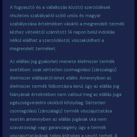
A fogyasztó és a vállalkozás közötti szerződések
részletes szabályairól szóló uniós és magyar
szabályozása értelmében vásárló a megrendelt termék
kézhez vételétől számított 14 napon belül indoklás
nélkül elállhat a szerződéstől, visszaküldheti a
megrendelt terméket.
Az elállási jog gyakorlati menete élelmiszer termék
esetében: csak sértetlen csomagolású (zárszalagú)
élelmiszer elállásától lehet elállni. Amennyiben az
élelmiszer termék felbontásra kerül, úgy az elállás jog
hiányának értelmében nem valósul meg az elállás joga
egészségvédelmi okokból kifolyólag. Sértetlen
csomagolású (zárszalagú) termék visszajuttatása
esetén amennyiben az elállás jogának oka nem
szavatossági vagy garanciaigény, úgy a termék
visszajuttatásának teljes költsége a vevőt terheli. A