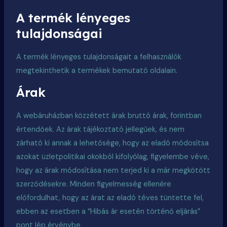
A termék lényeges
tulajdonságai
A termék lényeges tulajdonságait a felhasználók
megtekinthetik a termékek bemutató oldalain.
Árak
A webáruházban közzétett árak bruttó árak, forintban
értendőek. Az árak tájékoztató jellegűek, és nem
zárható ki annak a lehetősége, hogy az eladó módosítsa
azokat üzletpolitikai okokból kifolyólag, figyelembe véve,
hogy az árak módosítása nem terjed ki a már megkötött
szerződésekre. Minden figyelmesség ellenére
előfordulhat, hogy az árat az eladó téves tüntette fel,
ebben az esetben a “Hibás ár esetén történő eljárás”
pont lép érvénybe.