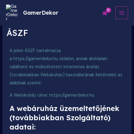
MAI
GamerDekor
MEN
ÁSZF
A jelen ÁSZF tartalmazza
a
https://gamerdekor.hu oldalon, annak aloldalain
található és működtetett internetes áruház
(továbbiakban Webáruház) használatának feltételeit az
alábbiak szerint:
A Webáruház címe:
https://gamerdekor.hu
A webáruház üzemeltetőjének
(továbbiakban Szolgáltató)
adatai: