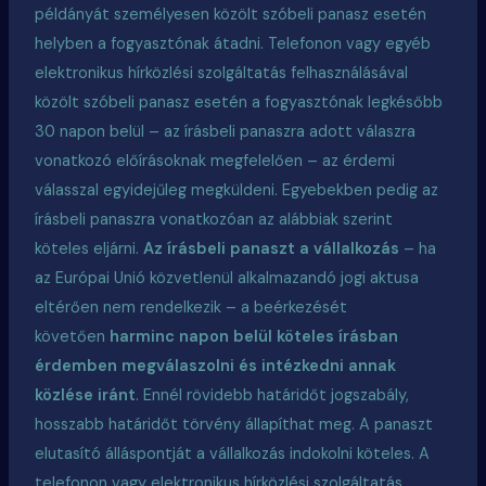
példányát személyesen közölt szóbeli panasz esetén
helyben a fogyasztónak átadni. Telefonon vagy egyéb
elektronikus hírközlési szolgáltatás felhasználásával
közölt szóbeli panasz esetén a fogyasztónak legkésőbb
30 napon belül – az írásbeli panaszra adott válaszra
vonatkozó előírásoknak megfelelően – az érdemi
válasszal egyidejűleg megküldeni. Egyebekben pedig az
írásbeli panaszra vonatkozóan az alábbiak szerint
köteles eljárni.
Az írásbeli panaszt a vállalkozás
– ha
az Európai Unió közvetlenül alkalmazandó jogi aktusa
eltérően nem rendelkezik – a beérkezését
követően
harminc napon belül köteles írásban
érdemben megválaszolni és intézkedni annak
közlése iránt
. Ennél rövidebb határidőt jogszabály,
hosszabb határidőt törvény állapíthat meg. A panaszt
elutasító álláspontját a vállalkozás indokolni köteles. A
telefonon vagy elektronikus hírközlési szolgáltatás