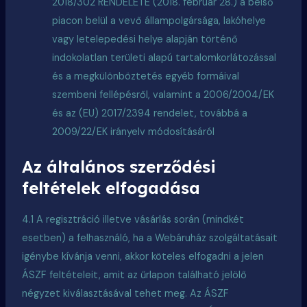
2018/302 RENDELETE (2018. február 28.) a belső
piacon belül a vevő állampolgársága, lakóhelye
vagy letelepedési helye alapján történő
indokolatlan területi alapú tartalomkorlátozással
és a megkülönböztetés egyéb formáival
szembeni fellépésről, valamint a 2006/2004/EK
és az (EU) 2017/2394 rendelet, továbbá a
2009/22/EK irányelv módosításáról
Az általános szerződési
feltételek elfogadása
4.1 A
regisztráció
illetve vásárlás során (mindkét
esetben) a felhasználó, ha a Webáruház szolgáltatásait
igénybe kívánja venni, akkor köteles elfogadni a jelen
ÁSZF feltételeit, amit az űrlapon található jelölő
négyzet kiválasztásával tehet meg. Az ÁSZF