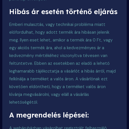
Hibás ár esetén történő eljárás
Emberi mulasztás,
vagy technikai probléma miatt
előfordulhat, hogy adott termék ára hibásan jelenik
meg. Ilyen eset lehet, amikor a termék ára 0 Ft, vagy
egy akciós termék ára, ahol a kedvezményes ár a
kedvezmény mértékéhez viszonyítva tévesen van
feltüntetve. Ebben az esetekben az eladó a lehető
leghamarabb tájékoztatja a vásárlót a hibás árról, majd
felkínálja a terméket a valós áron. A vásárlónak ezt
követően eldöntheti, hogy a terméket valós áron
kívánja megvásárolni, vagy eláll a vásárlás
lehetőségétől.
A megrendelés lépései:
A webáruházban vásárolhat regisztrált felhasználó,