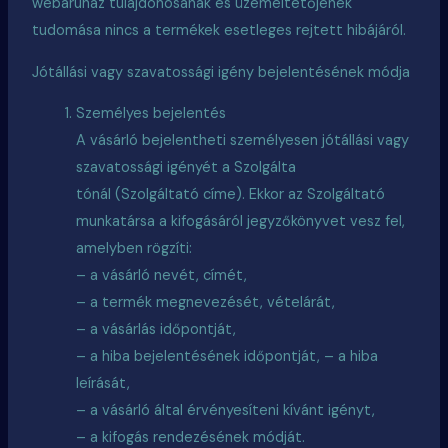
webáruház tulajdonosának és üzemeltetőjének
tudomása nincs a termékek esetleges rejtett hibájáról.
Jótállási vagy szavatossági igény bejelentésének módja
Személyes bejelentés
A vásárló bejelentheti személyesen jótállási vagy
szavatossági igényét a Szolgálta
tónál (Szolgáltató címe). Ekkor az Szolgáltató
munkatársa a kifogásáról jegyzőkönyvet vesz fel,
amelyben rögzíti:
– a vásárló nevét, címét,
– a termék megnevezését, vételárát,
– a vásárlás időpontját,
– a hiba bejelentésének időpontját, – a hiba
leírását,
– a vásárló által érvényesíteni kívánt igényt,
– a kifogás rendezésének módját.