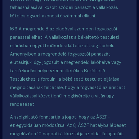
felhasználásával közölt szóbeli panaszt a vállalkozás
köteles egyedi azonosítószámmal ellátni.
16.3 A megrendelő az eladóval szemben fogyasztói
panasszal élhet. A vállalkozást a békéltető testületi
eljárásban együttműködési kötelezettség terheli.
Amennyiben a megrendelő fogyasztói panaszát
elutasítjuk, úgy jogosult a megrendelő lakóhelye vagy
tartózkodási helye szerint illetékes Békéltető
Testülethez is fordulni: a békéltető testület eljárása
megindításának feltétele, hogy a fogyasztó az érintett
vállalkozással közvetlenül megkísérelje a vitás ügy
rendezését.
A szolgáltató fenntartja a jogot, hogy az ÁSZF-
et
egyoldalúan módosítsa. Az új ÁSZF hatályba lépését
megelőzően 10 nappal tájékoztatja az oldal látogatóit.