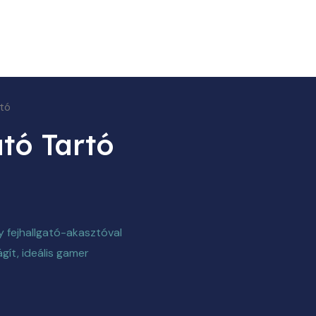
rtó
tó Tartó
y fejhallgató-akasztóval
ágít, ideális gamer