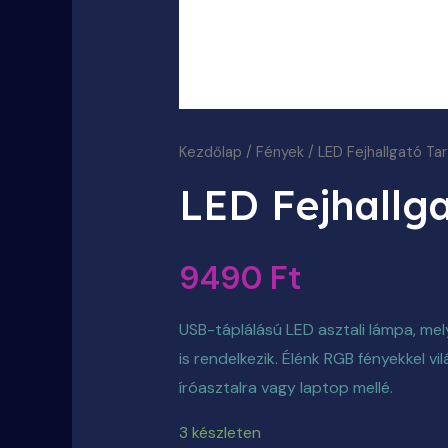
Kezdőlap
/
Fények
/ LED Fejhallgató Ta
LED Fejhallga
9490
Ft
USB-táplálású LED asztali lámpa, mel
is rendelkezik. Élénk RGB fényekkel vil
íróasztalra vagy laptop mellé.
3 készleten