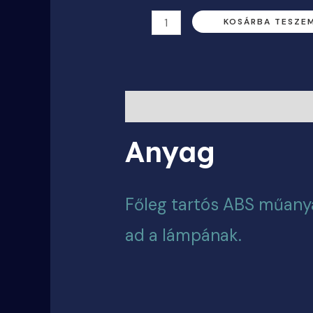
KOSÁRBA TESZE
Leírás
Anyag
Főleg tartós ABS műanyag
ad a lámpának.