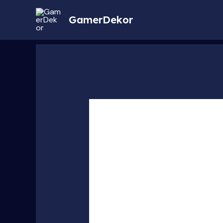
GamerDekor
LED
Fejhallgató
Tartó
mennyiség