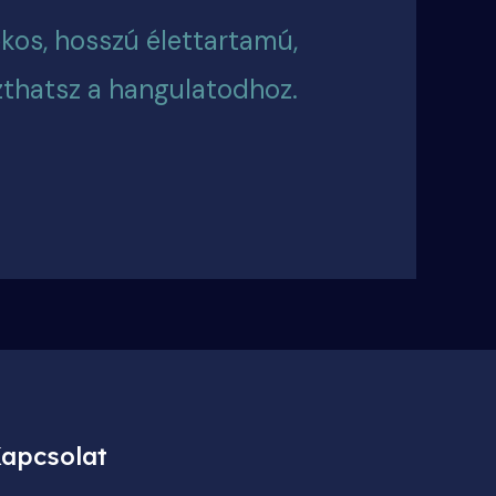
ékos, hosszú élettartamú,
zthatsz a hangulatodhoz.
apcsolat