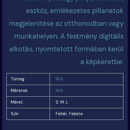
eszköz, emlékezetes pillanatok
megjelenítése az otthonodban vagy
munkahelyen. A festmény digitális
alkotás, nyomtatott formában kerül
a képkeretbe.
Tömeg
N/A
Méretek
N/A
Méret
S
,
M
,
L
Szín
Fehér
,
Fekete