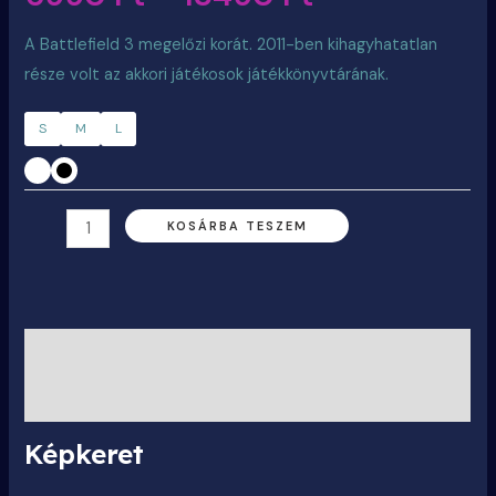
A Battlefield 3 megelőzi korát. 2011-ben kihagyhatatlan
része volt az akkori játékosok játékkönyvtárának.
S
M
L
KOSÁRBA TESZEM
Leírás
További információk
Képkeret