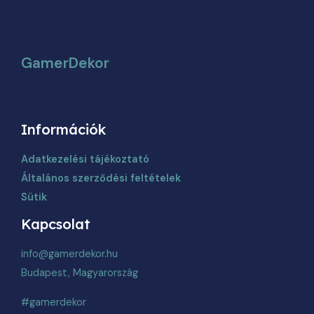
ki
GamerDekor
Információk
Adatkezelési tájékoztató
Általános szerződési feltételek
Sütik
Kapcsolat
info@gamerdekor.hu
Budapest, Magyarország
#gamerdekor