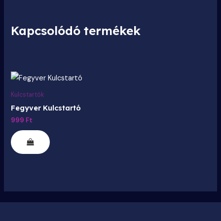
Kapcsolódó termékek
Ennek
a
Kulcstartók
terméknek
Fegyver Kulcstartó
több
999
Ft
variációja
van.
A
változatok
a
termékoldalon
választhatók