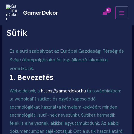
MAI
GamerDekor
MEN
Sütik
Ez a süti szabályzat az Európai Gazdasági Térség és
Svájc állampolgáraira és jogi állandó lakosaira
vonatkozik.
1. Bevezetés
Weboldalunk, a
https://gamerdekor.hu
(a továbbiakban:
„a weboldal”) sütiket és egyéb kapcsolódó
technológiákat használ (a kényelem kedvéért minden
technológiát „süti”-nek nevezünk). Sütiket harmadik
felek is elhelyeznek, akikkel együttműködünk. Az alábbi
dokumentumban tájékoztatjuk Önt a sütik használatáról